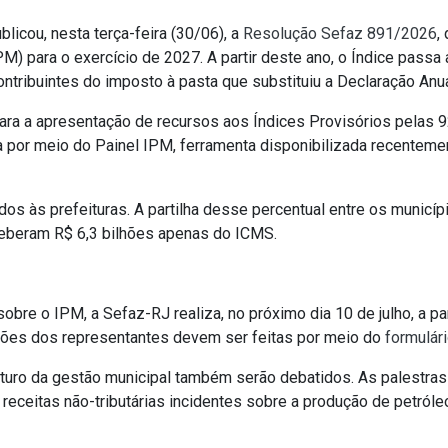
licou, nesta terça-feira (30/06), a
Resolução Sefaz 891/2026
,
) para o exercício de 2027. A partir deste ano, o Índice passa a
ntribuintes do imposto à pasta que substituiu a Declaração Anua
ara a apresentação de recursos aos Índices Provisórios pelas 
a por meio do Painel IPM, ferramenta disponibilizada recenteme
os às prefeituras. A partilha desse percentual entre os municípi
eceberam R$ 6,3 bilhões apenas do ICMS.
obre o IPM, a Sefaz-RJ realiza, no próximo dia 10 de julho, a pa
rições dos representantes devem ser feitas por meio do
formulár
turo da gestão municipal também serão debatidos. As palestras 
 receitas não-tributárias incidentes sobre a produção de petról