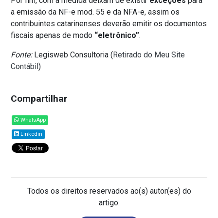
Por fim, com a medida deixam de existir
exceções
para
a emissão da NF-e mod. 55 e da NFA-e, assim os
contribuintes catarinenses deverão emitir os documentos
fiscais apenas de modo
“eletrônico”
.
Fonte:
Legisweb Consultoria (
Retirado do Meu Site
Contábil
)
Compartilhar
WhatsApp
Linkedin
Todos os direitos reservados ao(s) autor(es) do
artigo.